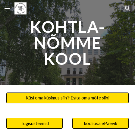
Skip to main content
Skip to navigation
KOHTLA-
NÕMME
KOOL
Küsi oma küsimus siin❔ Esita oma mõte siin❕
Tugisüsteemid
kooliosa ePäevik