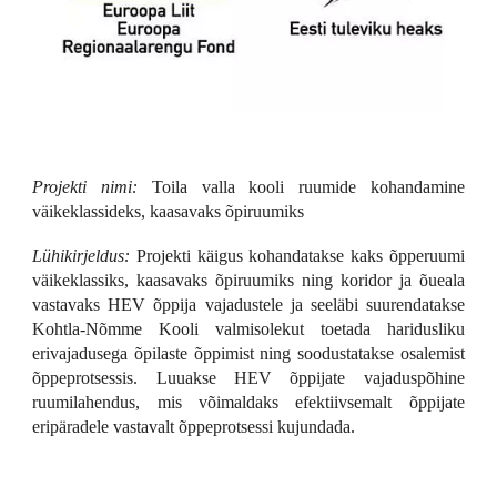
Projekti nimi:
Toila valla kooli ruumide kohandamine
väikeklassideks, kaasavaks õpiruumiks
Lühikirjeldus:
Projekti käigus kohandatakse kaks õpperuumi
väikeklassiks, kaasavaks õpiruumiks ning koridor ja õueala
vastavaks HEV õppija vajadustele ja seeläbi suurendatakse
Kohtla-Nõmme Kooli valmisolekut toetada haridusliku
erivajadusega õpilaste õppimist ning soodustatakse osalemist
õppeprotsessis. Luuakse HEV õppijate vajaduspõhine
ruumilahendus, mis võimaldaks efektiivsemalt õppijate
eripäradele vastavalt õppeprotsessi kujundada.