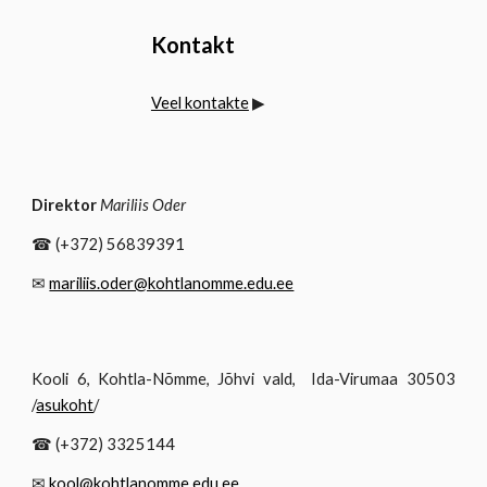
Kontakt
Veel kontakte
▶
Direktor
Mariliis Oder
☎
(+372)
56839391
✉
mariliis.oder@kohtlanomme.edu.ee
Kooli 6, Kohtla-Nõmme, Jõhvi vald, Ida-Virumaa 30503
/
asukoht
/
☎
(+372) 3325144
✉
kool@kohtlanomme.edu.ee