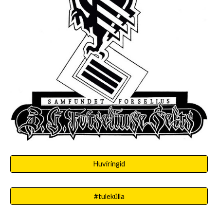
Huviringid
#tulekülla