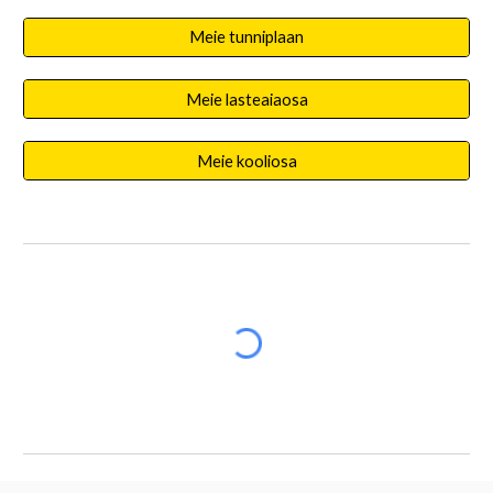
Meie tunniplaan
Meie lasteaiaosa
Meie kooliosa