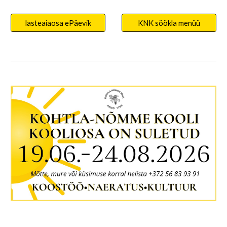
lasteaiaosa ePäevik
KNK söökla menüü