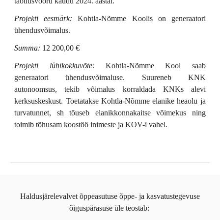
taotlusvooru kaudu 2024. aastal.
Projekti eesmärk:
Kohtla-Nõmme Koolis on generaatori
ühendusvõimalus.
Summa:
12 200,00 €
Projekti lühikokkuvõte:
Kohtla-Nõmme Kool saab
generaatori ühendusvõimaluse. Suureneb KNK
autonoomsus, tekib võimalus korraldada KNKs alevi
kerksuskeskust. Toetatakse Kohtla-Nõmme elanike heaolu ja
turvatunnet, sh tõuseb elanikkonnakaitse võimekus ning
toimib tõhusam koostöö inimeste ja KOV-i vahel.
Haldusjärelevalvet õppeasutuse õppe- ja kasvatustegevuse
õiguspärasuse üle teostab: