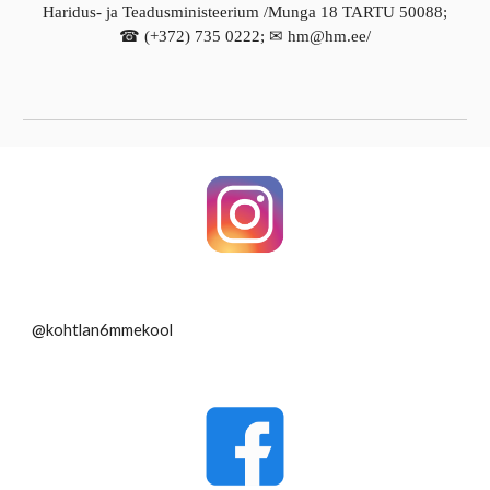
Haridus- ja Teadusministeerium /Munga 18 TARTU 50088;
☎
(+372)
735 0222;
✉
hm@hm.ee/
@kohtlan6mmekool