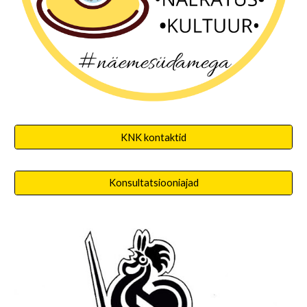
KNK kontaktid
Konsultatsiooniajad