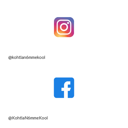
@kohtlan6mmekool
@KohtlaN6mmeKool