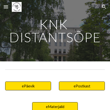
Skip to main content
Skip to navigation
KNK 
DISTANTSÕPE
ePäevik
ePostkast
eMaterjalid